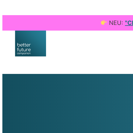
NEU:
"C