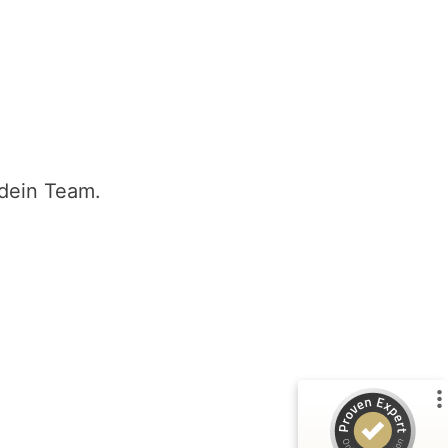
 dein Team.
Kundenbewertungen und Erfahrungen zu
Better Future Companion
%
100
SEHR GUT
Empfehlungen auf
ProvenExpert.com
5,00
/
4,89
29
Bewertungen auf ProvenExpert.com