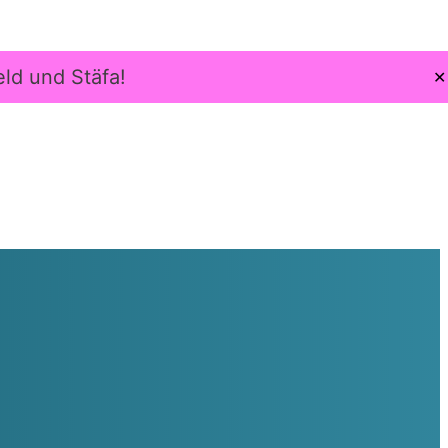
eld und Stäfa!
✕
w Work
Coaching
Über mich
Preise
Kontakt