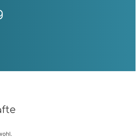
g
fte
wohl.