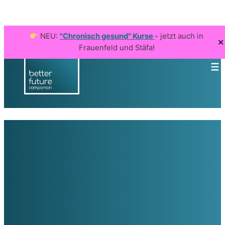
NEU:
"Chronisch gesund" Kurse
- jetzt auch in
✕
Frauenfeld und Stäfa!