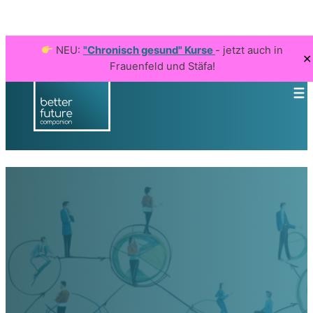
NEU:
"Chronisch gesund" Kurse
- jetzt auch in
✕
Frauenfeld und Stäfa!